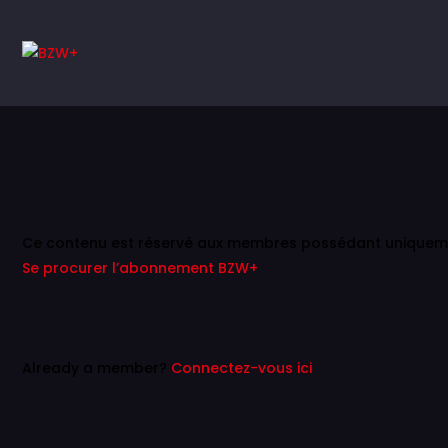
Ce contenu est réservé aux membres possédant unique
Se procurer l’abonnement BZW+
Already a member?
Connectez-vous ici